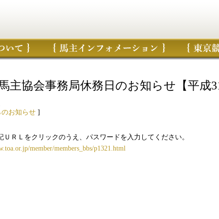
馬主協会事務局休務日のお知らせ【平成31年
1
らのお知らせ
]
記ＵＲＬをクリックのうえ、パスワードを入力してください。
ww.toa.or.jp/member/members_bbs/p1321.html