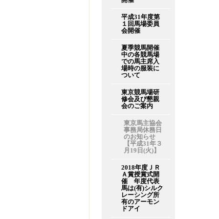
平成31年度第
１回馬場委員
会開催
夏季競馬開催
中の各競馬場
での馬主席入
場時の服装に
ついて
東京競馬場研
修会及び懇親
会のご案内
東京馬主協会
事務局休務日
のお知らせ
【平成31年３
月19日(火)】
2018年度ＪＲ
Ａ賞授賞式開
催 年度代表
馬は(有)シルク
レーシング所
有のアーモン
ドアイ