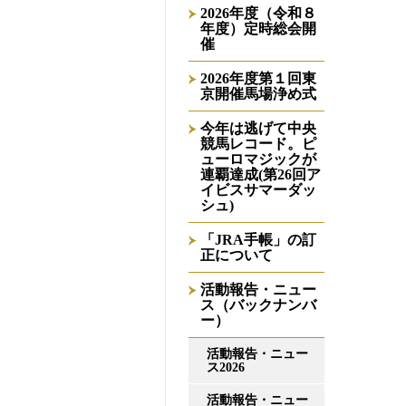
2026年度（令和８
年度）定時総会開
催
2026年度第１回東
京開催馬場浄め式
今年は逃げて中央
競馬レコード。ピ
ューロマジックが
連覇達成(第26回ア
イビスサマーダッ
シュ)
「JRA手帳」の訂
正について
活動報告・ニュー
ス（バックナンバ
ー）
活動報告・ニュー
ス2026
活動報告・ニュー