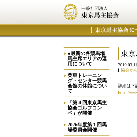
東京
●最新の各競馬場
馬主席エリアの運
用について
2019.03.1
[
協会か
栗東トレーニン
グ・センター競馬
会館の休館につい
詳細は下
て
https://w
「第４回東京馬主
協会ゴルフコン
ペ」が開催
2026年度第１回馬
場委員会開催