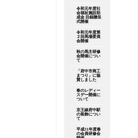
令和元年度社
会福祉施設助
成金 目録贈呈
式開催
令和元年度第
２回馬場委員
会開催
秋の馬主研修
会開催につい
て
「府中市商工
まつり」に協
賛しました
春のレディー
スデー開催に
ついて
京王線府中駅
の装飾につい
て
平成31年度春
の会員研修会
開催