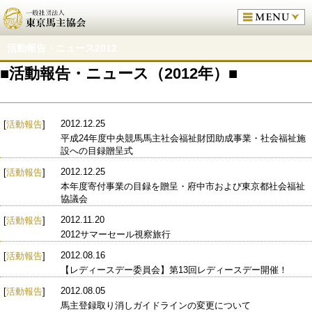
活動報告・ニュース2012
■活動報告・ニュース（2012年）■
2012.12.25
[
活動報告
]
平成24年度中央競馬馬主社会福祉財団助成事業・社会福祉施
設への目録贈呈式
2012.12.25
[
活動報告
]
本年度寄付事業の目録を贈呈・府中市および東京都社会福祉
協議会
2012.11.20
[
活動報告
]
2012サマーセール視察旅行
2012.08.16
[
活動報告
]
【レディースデー委員会】第13回レディースデー開催！
2012.08.05
[
活動報告
]
馬主登録取り消しガイドラインの変更について