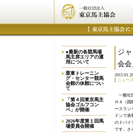
ジャ
●最新の各競馬場
馬主席エリアの運
用について
会会
栗東トレーニン
2015.01.2
グ・センター競馬
[
ニュー
会館の休館につい
て
一般社団
「第４回東京馬主
ＨＡ（国
協会ゴルフコン
ースラン
ペ」が開催
ドンで表
2026年度第１回馬
のドバイ
場委員会開催
です。さ