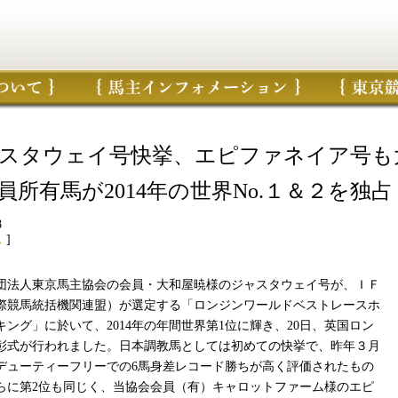
スタウェイ号快挙、エピファネイア号も
員所有馬が2014年の世界No.１＆２を独占
8
ス
]
法人東京馬主協会の会員・大和屋暁様のジャスタウェイ号が、ＩＦ
際競馬統括機関連盟）が選定する「ロンジンワールドベストレースホ
キング」に於いて、2014年の年間世界第1位に輝き、20日、英国ロン
彰式が行われました。日本調教馬としては初めての快挙で、昨年３月
デューティーフリーでの6馬身差レコード勝ちが高く評価されたもの
らに第2位も同じく、当協会会員（有）キャロットファーム様のエピ