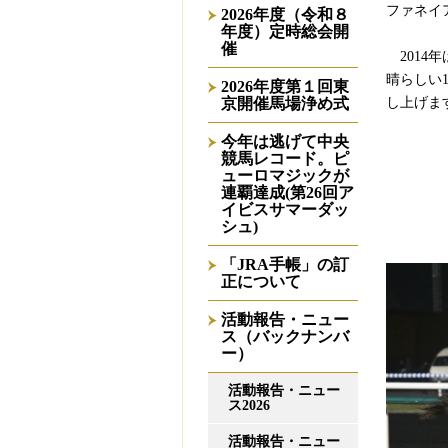
ファネイ
2026年度（令和８
年度）定時総会開
催
2014年
晴らしい
2026年度第１回東
京開催馬場浄め式
し上げま
今年は逃げて中央
競馬レコード。ピ
ューロマジックが
連覇達成(第26回ア
イビスサマーダッ
シュ)
「JRA手帳」の訂
正について
活動報告・ニュー
ス（バックナンバ
ー）
活動報告・ニュー
ス2026
活動報告・ニュー