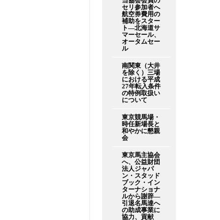
当協会会員の
セリ参加者へ
航空券費用の
補助をスター
ト―北海道サ
マーセール、
オータムセー
ル
南関東（大井
を除く）三場
における平成
27年転入条件
の特例取扱い
について
東京競馬場・
時任新場長と
和やかに懇親
会
東京馬主協会
へ、公益財団
法人ジャパ
ン・スタッド
ブック・イン
ターナショナ
ルから謝辞―
引退名馬達へ
の助成事業に
協力、貢献