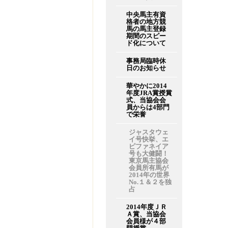
中央馬主有資
格者の地方競
馬の馬主登録
期間のスピー
ド化について
事務局臨時休
日のお知らせ
華やかに2014
年度JRA賞授賞
式、当協会会
員からは4部門
で栄誉
ジャスタウェ
イ号快挙、エ
ピファネイア
号も大健闘！
東京馬主協会
会員所有馬が
2014年の世界
No.１＆２を独
占
2014年度ＪＲ
Ａ賞、当協会
会員様が４部