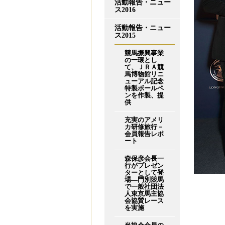
活動報告・ニュー
ス2016
活動報告・ニュー
ス2015
競馬振興事業
の一環とし
て、ＪＲＡ競
馬博物館リニ
ューアル記念
特製ボールペ
ンを作製、提
供
充実のアメリ
カ研修旅行－
会員報告レポ
ート
森保彦会長一
行がプレゼン
ターとして登
場―門別競馬
で一般社団法
人東京馬主協
会協賛レース
を実施