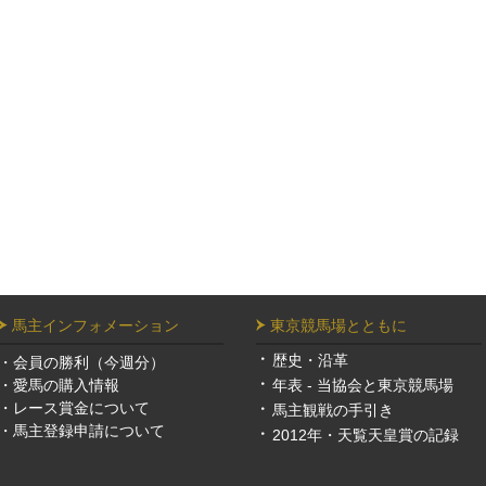
馬主インフォメーション
東京競馬場とともに
歴史・沿革
・
会員の勝利（今週分）
・
愛馬の購入情報
年表 - 当協会と東京競馬場
・
レース賞金について
馬主観戦の手引き
・
馬主登録申請について
2012年・天覧天皇賞の記録