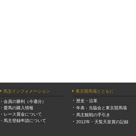
馬主インフォメーション
東京競馬場とともに
歴史・沿革
・
会員の勝利（今週分）
・
愛馬の購入情報
年表 - 当協会と東京競馬場
・
レース賞金について
馬主観戦の手引き
・
馬主登録申請について
2012年・天覧天皇賞の記録