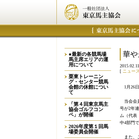
華や
●最新の各競馬場
馬主席エリアの運
用について
2015.02.1
[
ニュー
栗東トレーニン
グ・センター競馬
会館の休館につい
1月26
て
当会会員
「第４回東京馬主
号が2年
協会ゴルフコン
ペ」が開催
ム（代表
中4部門
2026年度第１回馬
場委員会開催
また、こ