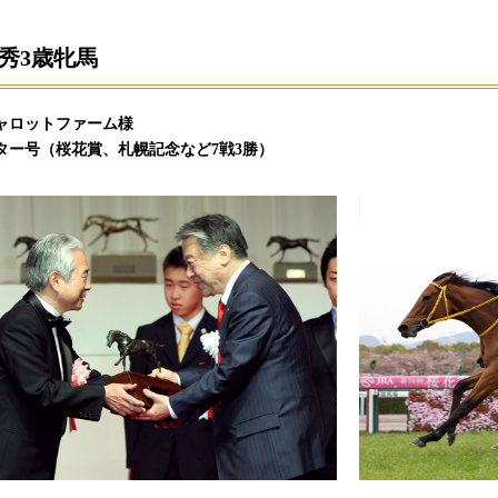
秀3歳牝馬
ャロットファーム様
ター号（桜花賞、札幌記念など7戦3勝）