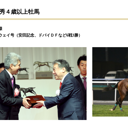
秀４歳以上牡馬
様
ウェイ号（安田記念、ドバイＤＦなど6戦3勝）