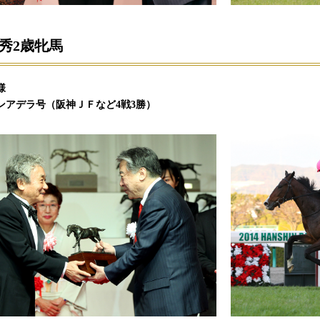
秀2歳牝馬
様
ンアデラ号（阪神ＪＦなど4戦3勝）