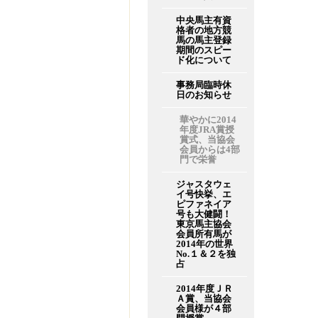
中央馬主有資
格者の地方競
馬の馬主登録
期間のスピー
ド化について
事務局臨時休
日のお知らせ
華やかに2014
年度JRA賞授
賞式、当協会
会員からは4部
門で栄誉
ジャスタウェ
イ号快挙、エ
ピファネイア
号も大健闘！
東京馬主協会
会員所有馬が
2014年の世界
No.１＆２を独
占
2014年度ＪＲ
Ａ賞、当協会
会員様が４部