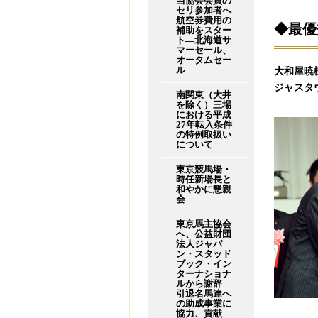
当協会会員の
セリ参加者へ
航空券費用の
◆最優
補助をスター
ト―北海道サ
マーセール、
オータムセー
ル
大和屋暁
ジャスタ
南関東（大井
を除く）三場
における平成
27年転入条件
の特例取扱い
について
東京競馬場・
時任新場長と
和やかに懇親
会
東京馬主協会
へ、公益財団
法人ジャパ
ン・スタッド
ブック・イン
ターナショナ
ルから謝辞―
引退名馬達へ
の助成事業に
協力、貢献