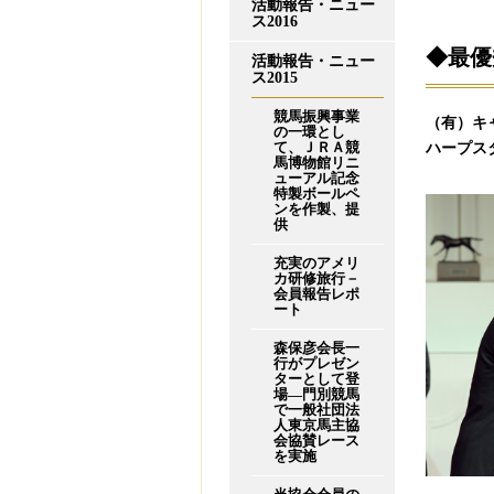
活動報告・ニュー
ス2016
◆最優
活動報告・ニュー
ス2015
競馬振興事業
（有）キ
の一環とし
て、ＪＲＡ競
ハープス
馬博物館リニ
ューアル記念
特製ボールペ
ンを作製、提
供
充実のアメリ
カ研修旅行－
会員報告レポ
ート
森保彦会長一
行がプレゼン
ターとして登
場―門別競馬
で一般社団法
人東京馬主協
会協賛レース
を実施