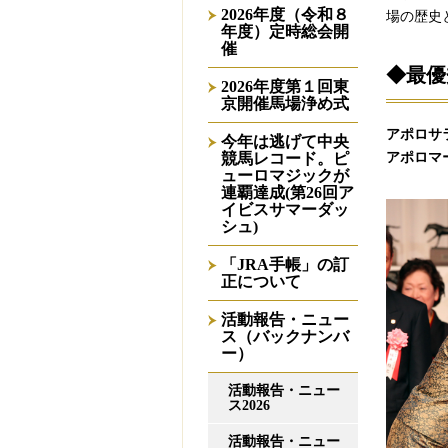
2026年度（令和８
場の歴史
年度）定時総会開
催
◆最優
2026年度第１回東
京開催馬場浄め式
アポロサ
今年は逃げて中央
競馬レコード。ピ
アポロマ
ューロマジックが
連覇達成(第26回ア
イビスサマーダッ
シュ)
「JRA手帳」の訂
正について
活動報告・ニュー
ス（バックナンバ
ー）
活動報告・ニュー
ス2026
活動報告・ニュー