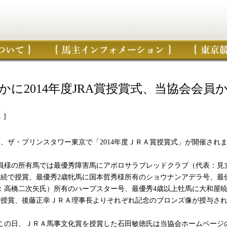
かに2014年度JRA賞授賞式、当協会会員
1
ス
]
日、ザ・プリンスタワー東京で「2014年度ＪＲＡ賞授賞式」が開催され
様の所有馬では最優秀障害馬にアポロサラブレッドクラブ（代表：見
連続で授賞、最優秀2歳牝馬に国本哲秀様所有のショウナンアデラ号、最
：高橋二次矢氏）所有のハープスター号、最優秀4歳以上牡馬に大和屋暁
で授賞、後藤正幸ＪＲＡ理事長よりそれぞれ記念のブロンズ像が授与さ
の日、ＪＲＡ馬事文化賞を授賞した石田敏徳氏は当協会ホームページ