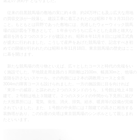
選定の“決め手”となりました。
従来の目黒競馬場の敷地の実に約４倍、約24万坪にも及ぶ広大な用地
の買収交渉が一段落し、建設工事に着工されたのは昭和７年３月31日の
こと。もともとは田野であった敷地には、先述したウォーウィック競馬
場の設計図を下敷きとして、１年余りのうちに広々とした走路と雄大な
威容を誇る２つのスタンドが建設され、昭和８年11月８日には竣工式典
が盛大に行われました。こうして産声をあげた競馬場で、記念すべき初
めての開催が行われたのは昭和８年11月18日。東京競馬場の歴史はここ
に幕を開けます。
新たな競馬場の売り物といえば、広々としたコースと時代の先端をい
く施設でした。平地競走用走路の１周距離は2100m、幅員30mと、他場の
追随を許さないスケール。その内側には２本の調教用コースと全長
3004mの障害コースも設けられました。一方の施設面に目を向ければ
「東洋一の威容」と謳われた２つのスタンドのうち、１号館は地上４階
建て、２号館は地上３階建て。２つのスタンドの中間から下見所に延び
た大投票所には、電気、衛生、消火、排気、給水、暖房等の設備が完備
されていました。また、１号館の中央部には７階建ての高さに相当する
装飾塔があり、この白亜の尖塔は東京競馬場のシンボルとして親しまれ
たといいます。