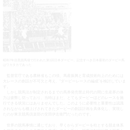
昭和7年目黒競馬場で行われた第1回日本ダービー。記念すべき日本最初のダービー馬
はワカタカであった
監督官庁である農林省もこの頃、馬産振興と育成技術向上のためには
大レースの創設が不可欠と考え、“ダービーレースの編成”を検討していま
す。
しかし競馬法が制定されるまでの馬券発売禁止時代の間に生産界の体
力は疲弊し切っており、当時はまだ、とてもダービーほどのレースを施
行できる状況にはありませんでした。このように必要性と重要性は認識
されながらも棚上げされてきたダービーの創設計画を具体化し、実現し
たのが東京競馬倶楽部の安田伊左衛門だったのです。
世界の競馬事情に通じており、早くからダービーを柱とする競走体系