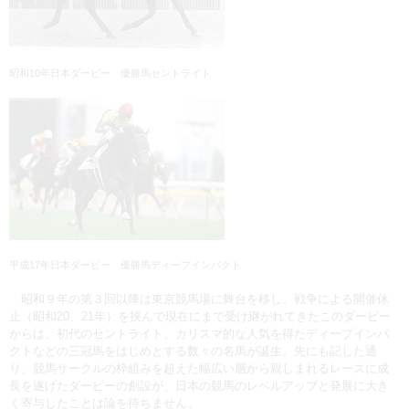
昭和10年日本ダービー 優勝馬セントライト
平成17年日本ダービー 優勝馬ディープインパクト
昭和９年の第３回以降は東京競馬場に舞台を移し、戦争による開催休
止（昭和20、21年）を挟んで現在にまで受け継がれてきたこのダービー
からは、初代のセントライト、カリスマ的な人気を得たディープインパ
クトなどの三冠馬をはじめとする数々の名馬が誕生。先にも記した通
り、競馬サークルの枠組みを超えた幅広い層から親しまれるレースに成
長を遂げたダービーの創設が、日本の競馬のレベルアップと発展に大き
く寄与したことは論を待ちません。