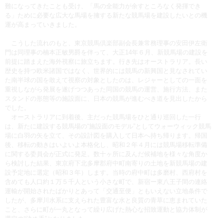
難になってきたことも受け、「馬の全能力が余すところなく発揮でき
る」ために必要な広大な馬場を擁する新たな競馬場を建設したいとの機
運が高まっていきました。
こうした流れのもと、東京競馬倶楽部副会長兼常務理事の安田伊左衛
門は同理事の楠本正敏男爵を伴って、大正14年６月、新競馬場の建設を
前提に踏まえた海外視察に旅立ちます。行き先はオーストラリア。長い
歴史を持つ欧米諸国ではなく、世界的には競馬の新興国と見なされてい
た南半球の国を敢えて視察の対象としたのは、レジャーとしての一面を
重視しながら発展を遂げつつあった同国の競馬の運営、施行方法、また
スタンドの形態等の施設面に、日本の競馬が進むべき道を見出したから
でした。
オーストラリアに到着後、主だった競馬場をひと通り巡回した一行
は、新たに建設する競馬場の“施設面のモデル”としてウォーウィック競馬
場に白羽の矢を立て、その設計図を購入して日本へ持ち帰ります。帰国
後、移転の動きはいよいよ本格化し、昭和２年４月には競馬場移転準備
に関する委員会が正式に発足。数十ヶ所に及んだ候補地を様々な角度か
ら検討した結果、東京府下北多摩郡府中町南寄りの土地を新競馬場の建
設予定地に選定（昭和３年）します。当時の府中町は多磨村、西府村を
含めても人口約１万５千人という小さな町で、新宿ー東八王子間の連絡
運輸が開始されたばかりとあって「交通至便」ともいえない立地条件で
したが、多摩川水系に支えられた豊富な水と良質の青草に恵まれていた
こと、さらに町が一丸となって繰り広げた熱心な招致運動と協力体制が