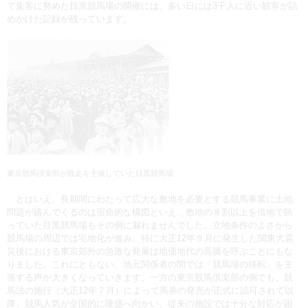
て集客に努めた目黒競馬場の開催には、多い日には3千人に近い観客が詰
めかけた記録が残っています。
東京競馬倶楽部が競走を主催していた目黒競馬場
とはいえ、長期間にわたって広大な敷地を必要とする競馬事業に土地
問題が絡んでくるのは宿命的な構図といえ、敷地の８割以上を借地で賄
っていた目黒競馬場もその例に漏れませんでした。立地条件のよさから
競馬場の周辺では宅地化が進み、特に大正12年９月に発生した関東大震
災後における東京郊外の急激な発展は地価地代の高騰を呼ぶことにもな
りました。これにともない、地元関係者の間では「競馬場の移転」を主
張する声が大きくなっていきます。一方の東京競馬倶楽部の側でも、競
馬法の施行（大正12年７月）によって馬券の発売が正式に認可されて以
降、競馬人気が全国的に隆盛へ向かい、従来の施設では十分な対応が困