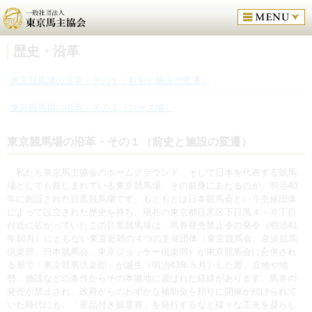
歴史・沿革
東京競馬場の沿革・その１（前史と施設の変遷）
東京競馬場の沿革・その２（レース編）
東京競馬場の沿革・その１（前史と施設の変遷）
私たち東京馬主協会のホームグラウンド、そして日本を代表する競馬
場としても親しまれている東京競馬場。その前身にあたるのが、明治40
年に創設された目黒競馬場です。もともとは日本競馬会という主催団体
によって設立された歴史を持ち、現在の東京都目黒区下目黒４～６丁目
付近に広がっていたこの目黒競馬場は、馬券発売禁止令の発令（明治41
年10月）にともない東京近郊の４つの主催団体（東京競馬会、京浜競馬
倶楽部、日本競馬会、東京ジョッケー倶楽部）が東京競馬会に合併され
る形で「東京競馬倶楽部」が誕生（明治43年５月）した際、立地や地
勢、施設などの条件からその本拠地に選ばれた経緯があります。馬券の
発売が禁止され、政府からのわずかな補助金を頼りに開催が続けられて
いた時代にも、「景品付き抽選券」を発行するなど様々な工夫を凝らし