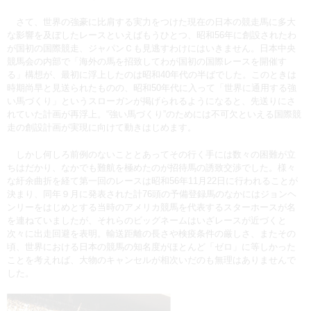
さて、世界の強豪に比肩する実力をつけた現在の日本の競走馬に多大
な影響を及ぼしたレースといえばもうひとつ、昭和56年に創設されたわ
が国初の国際競走、ジャパンＣも見逃すわけにはいきません。日本中央
競馬会の内部で「海外の馬を招致してわが国初の国際レースを開催す
る」構想が、最初に浮上したのは昭和40年代の半ばでした。このときは
時期尚早と見送られたものの、昭和50年代に入って「世界に通用する強
い馬づくり」というスローガンが掲げられるようになると、先送りにさ
れていた計画が再浮上。“強い馬づくり”のためには不可欠といえる国際競
走の創設計画が実現に向けて動きはじめます。
しかし何しろ前例のないこととあってその行く手には数々の困難が立
ちはだかり、なかでも難航を極めたのが招待馬の誘致交渉でした。様々
な紆余曲折を経て第一回のレースは昭和56年11月22日に行われることが
決まり、同年９月に発表された計76頭の予備登録馬のなかにはジョンヘ
ンリーをはじめとする当時のアメリカ競馬を代表するスターホースが名
を連ねていましたが、それらのビッグネームはいざレースが近づくと
次々に出走回避を表明。輸送距離の長さや検疫条件の厳しさ、またその
頃、世界における日本の競馬の知名度がほとんど「ゼロ」に等しかった
ことを考えれば、大物のキャンセルが相次いだのも無理はありませんで
した。