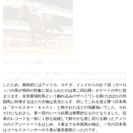
第1回ジャパンカップ優勝馬 メアジードーツ（米）
そうした状況のなか、第一回のレースに出走するために日本の地を踏
んだ外国馬は８頭。このうち、トルコのデルシムが来日後に故障を発症
したため、最終的にはアメリカ、カナダ、インドからの計７頭（ヨーロ
ッパの馬が招待の対象に加えられたのは第二回以降）がゲートの中に収
まります。全米最強牝馬という触れ込みのザベリワンを除けばほかの外
国馬に特筆するほどの大物は見当たらず、対してこれを迎え撃つ日本馬
は「オールスター・キャスト」と称されたほどの強豪揃いでした。それ
だけになおさら、第一回のレース結果は衝撃的なものとなりました。従
来のレコードを一挙に１秒も短縮して鮮やかな差し切りを飾ったアメリ
カのメアジードーツをはじめ、４着までを外国馬が独占。一方の日本馬
はゴールドスペンサーの５着が最高着順だったのです。