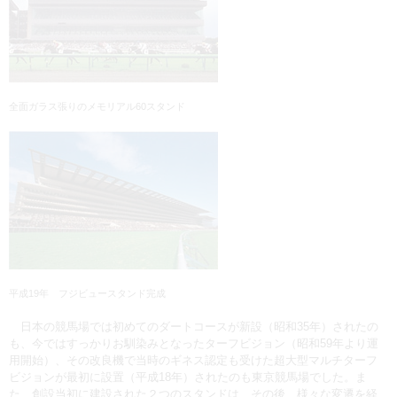
全面ガラス張りのメモリアル60スタンド
平成19年 フジビュースタンド完成
日本の競馬場では初めてのダートコースが新設（昭和35年）されたの
も、今ではすっかりお馴染みとなったターフビジョン（昭和59年より運
用開始）、その改良機で当時のギネス認定も受けた超大型マルチターフ
ビジョンが最初に設置（平成18年）されたのも東京競馬場でした。ま
た、創設当初に建設された２つのスタンドは、その後、様々な変遷を経