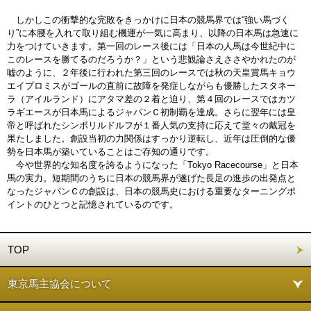
しかしこの衝撃的な完敗をきっかけに日本の競馬界では“強い馬づく
り”に本腰を入れて取り組む機運が一気に高まり、以降の日本馬は急速に
力をつけていきます。第一回のレース後には「日本の人馬は今世紀中に
このレースを勝てるのだろうか？」という悲観論さえささやかれたのが
嘘のように、２年後に行われた第三回のレースでは秋の天皇賞馬キョウ
エイプロミスがゴールの直前に故障を発症しながらも優勝したスタネー
ラ（アイルランド）にアタマ差の２着と迫り、第４回のレースではカツ
ラギエースが日本馬によるジャパンＣ初制覇を達成。さらに翌年には皇
帝と呼ばれたシンボリルドルフが１番人気の支持に応えて堂々の戴冠を
果たしました。創設当初の力関係はすっかり逆転し、近年は圧倒的な優
勢を日本馬が築いていることはご存知の通りです。
今や世界的な知名度を誇るようになった「Tokyo Racecourse」と日本
馬の実力。短期間のうちに日本の競馬界が遂げた長足の進歩の出発点と
なったジャパンＣの創設は、日本の競馬史における重要なターニングポ
イントのひとつと記憶されているのです。
TOP
東京馬主協会について