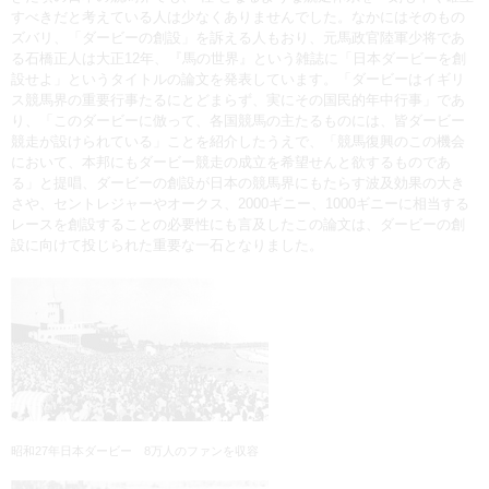
すべきだと考えている人は少なくありませんでした。なかにはそのもの
ズバリ、「ダービーの創設」を訴える人もおり、元馬政官陸軍少将であ
る石橋正人は大正12年、『馬の世界』という雑誌に「日本ダービーを創
設せよ」というタイトルの論文を発表しています。「ダービーはイギリ
ス競馬界の重要行事たるにとどまらず、実にその国民的年中行事」であ
り、「このダービーに倣って、各国競馬の主たるものには、皆ダービー
競走が設けられている」ことを紹介したうえで、「競馬復興のこの機会
において、本邦にもダービー競走の成立を希望せんと欲するものであ
る」と提唱、ダービーの創設が日本の競馬界にもたらす波及効果の大き
さや、セントレジャーやオークス、2000ギニー、1000ギニーに相当する
レースを創設することの必要性にも言及したこの論文は、ダービーの創
設に向けて投じられた重要な一石となりました。
昭和27年日本ダービー 8万人のファンを収容