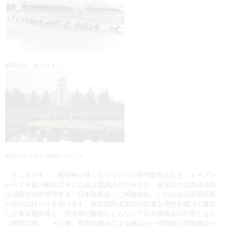
昭和12年 初代スタンド
初代スタンドと当時のパドック
ところが年々、戦時色が濃くなっていった時代背景のもと、オープン
から３年後の昭和11年には改正競馬法が公布され、全国11の競馬倶楽部
は国家が統制管理する「日本競馬会」に再編統合、いわゆる倶楽部競馬
の時代は終わりを告げます。東京競馬倶楽部が高邁な理想を掲げて建設
した東京競馬場も、倶楽部の解散にともなって日本競馬会の所有となり
（昭和12年）、その後、戦局の激化による施設の一時閉鎖と陸軍施設へ