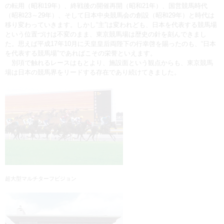
の転用（昭和19年）、終戦後の開催再開（昭和21年）、国営競馬時代
（昭和23～29年）、そして日本中央競馬会の創設（昭和29年）と時代は
移り変わっていきます。しかし“主”は変われども、日本を代表する競馬場
という位置づけは不変のまま、東京競馬場は歴史の針を刻んできまし
た。思えば平成17年10月に天皇皇后両陛下の行幸啓を賜ったのも、“日本
を代表する競馬場”であればこその栄誉といえます。
別項で触れるレースはもとより、施設面という観点からも、東京競馬
場は日本の競馬界をリードする存在であり続けてきました。
超大型マルチターフビジョン