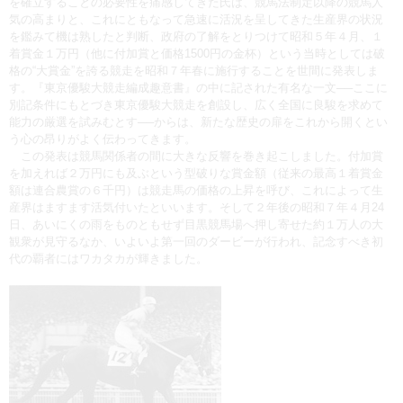
を確立することの必要性を痛感してきた氏は、競馬法制定以降の競馬人
気の高まりと、これにともなって急速に活況を呈してきた生産界の状況
を鑑みて機は熟したと判断、政府の了解をとりつけて昭和５年４月、１
着賞金１万円（他に付加賞と価格1500円の金杯）という当時としては破
格の“大賞金”を誇る競走を昭和７年春に施行することを世間に発表しま
す。『東京優駿大競走編成趣意書』の中に記された有名な一文──ここに
別記条件にもとづき東京優駿大競走を創設し、広く全国に良駿を求めて
能力の厳選を試みむとす──からは、新たな歴史の扉をこれから開くとい
う心の昂りがよく伝わってきます。
この発表は競馬関係者の間に大きな反響を巻き起こしました。付加賞
を加えれば２万円にも及ぶという型破りな賞金額（従来の最高１着賞金
額は連合農賞の６千円）は競走馬の価格の上昇を呼び、これによって生
産界はますます活気付いたといいます。そして２年後の昭和７年４月24
日、あいにくの雨をものともせず目黒競馬場へ押し寄せた約１万人の大
観衆が見守るなか、いよいよ第一回のダービーが行われ、記念すべき初
代の覇者にはワカタカが輝きました。