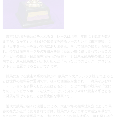
東京競馬場を舞台に争われるＧⅠレースは現在、年間に８競走を数え
ますが、なかでもとりわけの知名度を誇るレースといえば東京優駿、つ
まり日本ダービーを置いて他にありません。そして競馬の祭典とも呼ば
れ、今では競馬サークルの枠組みを超えた広い層に親しまれているこの
ダービーの創設（目黒競馬場時代の昭和７年）は東京競馬場の建設に比
肩する、東京競馬倶楽部が取り組んだ「もうひとつのビッグ・プロジェ
クト」と位置づけることができます。
競馬における競走体系の根幹が“３歳馬の５大クラシック競走”であるこ
とは世界の競馬界の通例です。様々な価値観が生まれ、一流馬が歩むロ
ーテーションも多様化した現在はともかく、ひとつの国の競馬が「世代
毎のチャンピオンホースを決める」という分かりやすい競走体系ととも
に発展を遂げてきたことは歴史的な事実です。
近代式競馬が徐々に浸透しはじめ、大正12年の競馬法制定によって馬
券の発売が正式に認可されて以降、競馬の人気がますます活況を帯びて
きた頃の日本の競馬界でも、“柱”となるような競走体系を一刻も早く確立