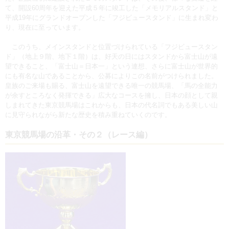
て、開設60周年を迎えた平成５年に竣工した「メモリアルスタンド」と
平成19年にグランドオープンした「フジビュースタンド」に生まれ変わ
り、現在に至っています。
このうち、メインスタンドと位置づけられている「フジビュースタン
ド」（地上９階、地下１階）は、好天の日にはスタンドから富士山が遠
望できること、「富士山＝日本一」という連想、さらに富士山が世界的
にも有名な山であることから、公募によりこの名前がつけられました。
皇族のご来場も賜る、富士山を遠望できる唯一の競馬場、「馬の全能力
が余すところなく発揮できる」広大なコースを擁し、日本の顔として親
しまれてきた東京競馬場はこれからも、日本の代名詞でもある美しい山
に見守られながら新たな歴史を積み重ねていくのです。
東京競馬場の沿革・その２（レース編）