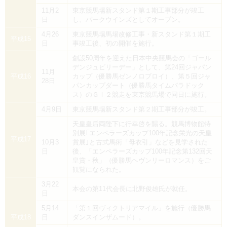
11月2
東京競馬場新スタンド第１期工事部分が竣工
日
し、パークウインズとしてオープン。
4月26
東京競馬場馬場改修工事・新スタンド第１期工
平成15
日
事竣工後、初の開催を施行。
創設50周年を迎えた日本中央競馬会の「ゴール
デンジュビリーデー」として、第24回ジャパン
11月
平成16
カップ（優勝馬ゼンノロブロイ）、第５回ジャ
28日
パンカップダート（優勝馬タイムパラドック
ス）のＧⅠ２競走を東京競馬場で同日に施行。
4月9日
東京競馬場新スタンド第２期工事部分が竣工。
天皇皇后両陛下に行幸啓を賜る。競馬博物館特
別展｢エンペラーズカップ100年記念栄光の天皇
平成17
10月3
賞展｣と古式馬術「母衣引」などを見学された
日
後、「エンペラーズカップ100年記念第132回天
皇賞・秋」（優勝馬ヘヴンリーロマンス）をご
観覧になられた。
3月22
本会の第11代会長に北野俊雄氏が就任。
日
5月14
「第１回ヴィクトリアマイル」を施行（優勝馬
平成18
日
ダンスインザムード）。