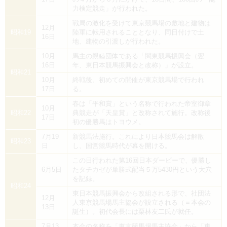
力検定競走」が行われた。
戦局の激化を受けて東京競馬場の敷地と建物は
12月
昭和19
陸軍に転用されることとなり、同日付けで土
16日
地、建物の引渡しが行われた。
10月
馬主の親睦団体である「関東競馬振興会（翌
16日
年、東日本競馬振興会と改称）」が設立。
昭和21
10月
終戦後、初めての開催が東京競馬場で行われ
17日
る。
春は「平和賞」という名称で行われた帝室御章
10月
昭和22
典競走が「天皇賞」と改称されて施行。改称後
17日
初の優勝馬はトヨウメ。
7月19
新競馬法施行。これにより日本競馬会は解散
昭和23
日
し、国営競馬時代が幕を開ける。
この日行われた第16回日本ダービーで、優勝し
6月5日
たタチカゼが単勝式配当５万5430円という大穴
を記録。
昭和24
東日本競馬振興会から改組される形で、社団法
12月
人東京競馬場馬主協会が設立される（＝本会の
13日
誕生）。初代会長には栗林友二氏が就任。
7月13
本会の名称を「東京競馬場馬主協会」から「東