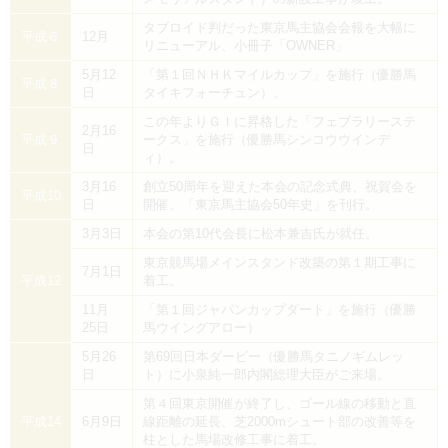
タブロイド判だった東京馬主協会会報を大幅に
平成６
12月
リニューアル、小冊子「OWNER」
5月12
「第１回ＮＨＫマイルカップ」を施行（優勝馬
平成８
日
タイキフォーチュン）。
この年よりＧⅠに昇格した「フェブラリーステ
2月16
平成９
ークス」を施行（優勝馬シンコウウインデ
日
ィ）。
3月16
創立50周年を迎えた本会の記念式典、祝賀会を
平成10
日
開催。「東京馬主協会50年史」を刊行。
3月3日
本会の第10代会長に松本兼吉氏が就任。
東京競馬場メインスタンド改築の第１期工事に
7月1日
平成12
着工。
11月
「第１回ジャパンカップダート」を施行（優勝
25日
馬ウイングアロー）
5月26
第69回日本ダービー（優勝馬タニノギムレッ
日
ト）に小泉純一郎内閣総理大臣がご来場。
第４回東京開催が終了し、ゴール線の移動と直
平成14
6月9日
線距離の延長、芝2000mシュート部の改善等を
柱とした馬場改修工事に着工。