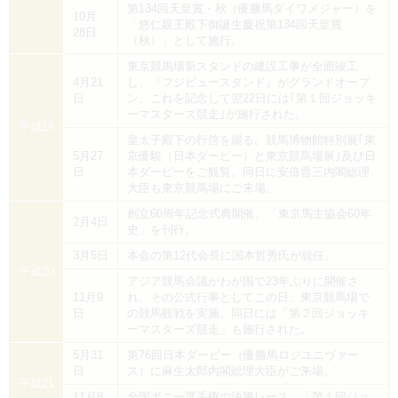
第134回天皇賞・秋（優勝馬ダイワメジャー）を
10月
「悠仁親王殿下御誕生慶祝第134回天皇賞
28日
（秋）」として施行。
東京競馬場新スタンドの建設工事が全面竣工
4月21
し、『フジビュースタンド』がグランドオープ
日
ン。これを記念して翌22日には｢第１回ジョッキ
ーマスターズ競走｣が施行された。
平成19
皇太子殿下の行啓を賜る。競馬博物館特別展｢東
5月27
京優駿（日本ダービー）と東京競馬場展｣及び日
日
本ダービーをご観覧。同日に安倍晋三内閣総理
大臣も東京競馬場にご来場。
創立60周年記念式典開催。「東京馬主協会60年
2月4日
史」を刊行。
3月5日
本会の第12代会長に国本哲秀氏が就任。
平成20
アジア競馬会議がわが国で23年ぶりに開催さ
11月9
れ、その公式行事としてこの日、東京競馬場で
日
の競馬観戦を実施。同日には「第２回ジョッキ
ーマスターズ競走」も施行された。
5月31
第76回日本ダービー（優勝馬ロジユニヴァー
日
ス）に麻生太郎内閣総理大臣がご来場。
平成21
11月8
全国ポニー選手権の決勝レース、「第１回ジョ