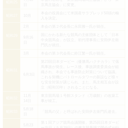
昭和25
日
京馬主協会」に変更。
本会の役員会にて米国産サラブレッド50頭の輸
昭和27
10月
入を決定。
2月
本会の第２代会長に永田雅一氏が就任。
国にかわる新たな競馬の主催団体として「日本
昭和29
9月16
中央競馬会」が設立。初代理事長に安田伊左衛
日
門氏が就任。
3月
本会の第３代会長に鈴江繁一氏が就任。
第23回日本ダービー（優勝馬ハクチカラ）で落
馬事故が発生。レース後、事故調査委員会が組
昭和31
織され、本会でも事故防止対策について協議。
6月3日
これを契機にパトロールタワーの新設など様々
な安全対策が講じられ、また、馬主相互会が設
立（昭和33年）されることになる。
11月
東京競馬場１号館スタンド（万歳館）の改築工
昭和32
14日
事が竣工。
5月18
昭和33
「競馬の父」と呼ばれた安田伊左衛門氏逝去。
日
第１回アジア競馬会議開催。第25回日本ダービ
5月23
ー当日（５月29日）の東京競馬場で閉会式が行