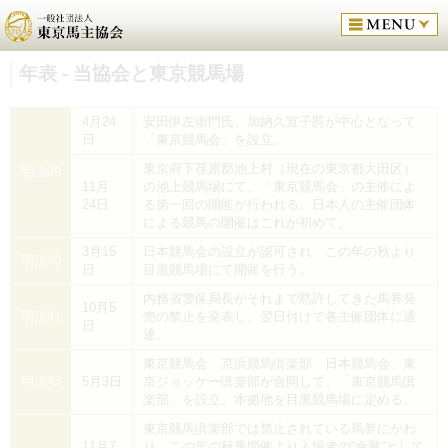
年表 - 当協会と東京競馬場
4月24
安田伊左衛門氏、加納久宣子爵が中心となって
日
「東京競馬会」を設立。
東京府下荏原郡池上村（現在の東京都大田区）
明治39
11月
の池上競馬場にて、「東京競馬会」の主催によ
24日
る第一回の開催が行われる。日本人の主催団体
による競馬の開催はこれが初めて。
3月15
日本競馬会の設立が認可され、この年の秋より
明治40
日
目黒競馬場にて開催を行う。
内務省警保局長がそれまで黙許してきた馬券発
10月5
明治41
売の禁止を発表し、翌日付けで各主催団体に通
日
達。
東京競馬会、京浜競馬倶楽部、日本競馬会、東
明治43
5月3日
京ジョッケー倶楽部が合同して、「東京競馬倶
楽部」を設立。本拠地を目黒競馬場に定める。
東京競馬倶楽部では禁止されている馬券にかわ
11月7
り、この年の秋季開催より入場者の“余興”として