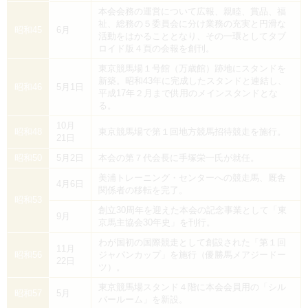
本会会務の運営について広報、親睦、賞品、福
祉、総務の５委員会に分け業務の充実と円滑な
昭和45
6月
活動をはかることとなり、その一環としてタブ
ロイド版４頁の会報を創刊。
東京競馬場１号館（万歳館）跡地にスタンドを
新築。昭和43年に完成したスタンドと連結し、
昭和46
5月1日
平成17年２月まで供用のメインスタンドとな
る。
10月
昭和48
東京競馬場で第１回地方競馬招待競走を施行。
21日
昭和50
5月2日
本会の第７代会長に手塚栄一氏が就任。
美浦トレーニング・センターへの競走馬、厩舎
4月6日
関係者の移転を完了。
昭和53
創立30周年を迎えた本会の記念事業として「東
9月
京馬主協会30年史」を刊行。
わが国初の国際競走として創設された「第１回
11月
昭和56
ジャパンカップ」を施行（優勝馬メアジードー
22日
ツ）。
東京競馬場スタンド４階に本会会員用の「シル
昭和57
5月
バールーム」を新設。