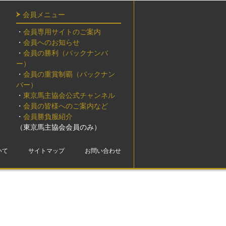
会員メニュー
・
会員専用サイトのご案内
・
会員へのお知らせ
・
会員の勝利（バックナンバ
ー）
・
会員の重賞制覇（バックナン
バー）
・
東京馬主協会公式チャンネル
・
会員の皆様へのご案内など
・
会員勝負服紹介
（東京馬主協会会員のみ）
いて
サイトマップ
お問い合わせ