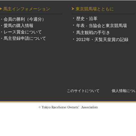
馬主インフォメーション
東京競馬場とともに
歴史・沿革
・
会員の勝利（今週分）
・
愛馬の購入情報
年表 - 当協会と東京競馬場
・
レース賞金について
馬主観戦の手引き
・
馬主登録申請について
2012年・天覧天皇賞の記録
このサイトについて
個人情報につ