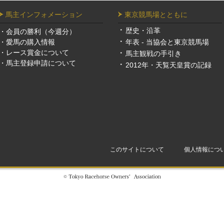
馬主インフォメーション
東京競馬場とともに
歴史・沿革
・
会員の勝利（今週分）
・
愛馬の購入情報
年表 - 当協会と東京競馬場
・
レース賞金について
馬主観戦の手引き
・
馬主登録申請について
2012年・天覧天皇賞の記録
このサイトについて
個人情報につ