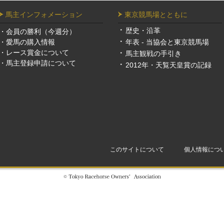
馬主インフォメーション
東京競馬場とともに
歴史・沿革
・
会員の勝利（今週分）
・
愛馬の購入情報
年表 - 当協会と東京競馬場
・
レース賞金について
馬主観戦の手引き
・
馬主登録申請について
2012年・天覧天皇賞の記録
このサイトについて
個人情報につ