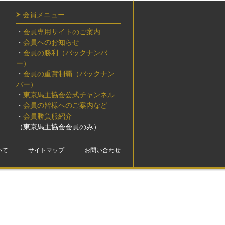
会員メニュー
・
会員専用サイトのご案内
・
会員へのお知らせ
・
会員の勝利（バックナンバ
ー）
・
会員の重賞制覇（バックナン
バー）
・
東京馬主協会公式チャンネル
・
会員の皆様へのご案内など
・
会員勝負服紹介
（東京馬主協会会員のみ）
いて
サイトマップ
お問い合わせ