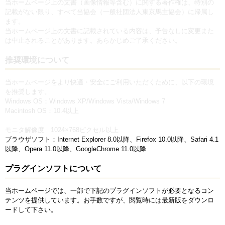
当ホームページ上の文書（画像情報等含む）に関する著作権は、特別の
記載がない限り、すべて当協会（一般社団法人東京馬主協会）に帰属し
ます。
当ホームページ上の文書に記載されている内容は、予告なしに変更また
は中止されることがあります。あらかじめご了承ください。
推奨環境について
当ホームページをより快適・安全にご利用いただくために、以下の環境
を推奨します。
Windows OS：Windows XP/Windows Vista/Windows 7
Macintosh OS：10.4以上
モニタ解像度 1024×768ピクセル以上
ブラウザソフト：Internet Explorer 8.0以降、Firefox 10.0以降、Safari 4.1
以降、Opera 11.0以降、GoogleChrome 11.0以降
プラグインソフトについて
当ホームページでは、一部で下記のプラグインソフトが必要となるコン
テンツを提供しています。お手数ですが、閲覧時には最新版をダウンロ
ードして下さい。