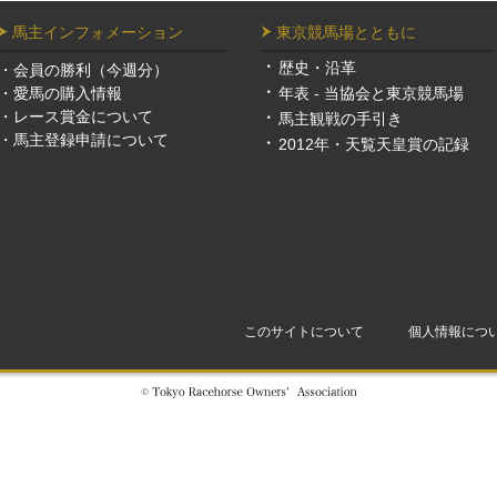
馬主インフォメーション
東京競馬場とともに
歴史・沿革
・
会員の勝利（今週分）
・
愛馬の購入情報
年表 - 当協会と東京競馬場
・
レース賞金について
馬主観戦の手引き
・
馬主登録申請について
2012年・天覧天皇賞の記録
このサイトについて
個人情報につ