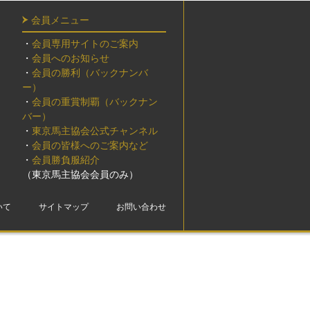
会員メニュー
・
会員専用サイトのご案内
・
会員へのお知らせ
・
会員の勝利（バックナンバ
ー）
・
会員の重賞制覇（バックナン
バー）
・
東京馬主協会公式チャンネル
・
会員の皆様へのご案内など
・
会員勝負服紹介
（東京馬主協会会員のみ）
いて
サイトマップ
お問い合わせ