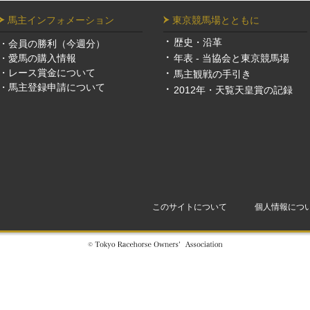
馬主インフォメーション
東京競馬場とともに
歴史・沿革
・
会員の勝利（今週分）
・
愛馬の購入情報
年表 - 当協会と東京競馬場
・
レース賞金について
馬主観戦の手引き
・
馬主登録申請について
2012年・天覧天皇賞の記録
このサイトについて
個人情報につ