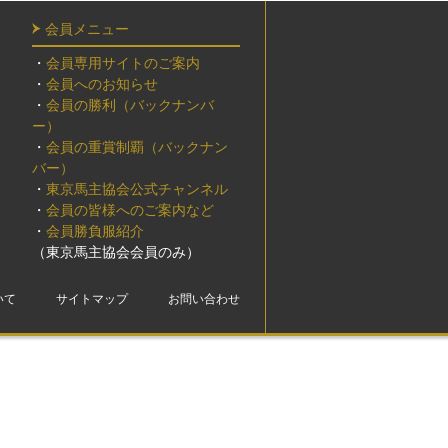
会員メニュー
・
会員専用サイトのご案内
・
会員へのお知らせ
・
会員の勝利（バックナンバ
ー）
・
会員の重賞制覇（バックナン
バー）
・
東京馬主協会公式チャンネル
・
会員の皆様へのご案内など
・
会員勝負服紹介
（東京馬主協会会員のみ）
いて
サイトマップ
お問い合わせ