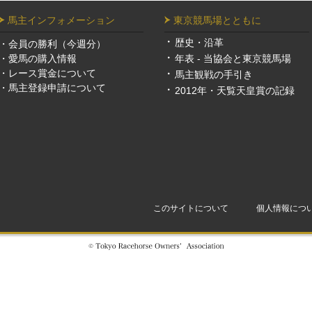
馬主インフォメーション
東京競馬場とともに
歴史・沿革
・
会員の勝利（今週分）
・
愛馬の購入情報
年表 - 当協会と東京競馬場
・
レース賞金について
馬主観戦の手引き
・
馬主登録申請について
2012年・天覧天皇賞の記録
このサイトについて
個人情報につ