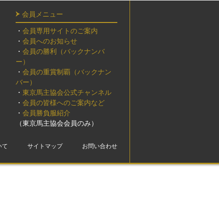
会員メニュー
・
会員専用サイトのご案内
・
会員へのお知らせ
・
会員の勝利（バックナンバ
ー）
・
会員の重賞制覇（バックナン
バー）
・
東京馬主協会公式チャンネル
・
会員の皆様へのご案内など
・
会員勝負服紹介
（東京馬主協会会員のみ）
いて
サイトマップ
お問い合わせ