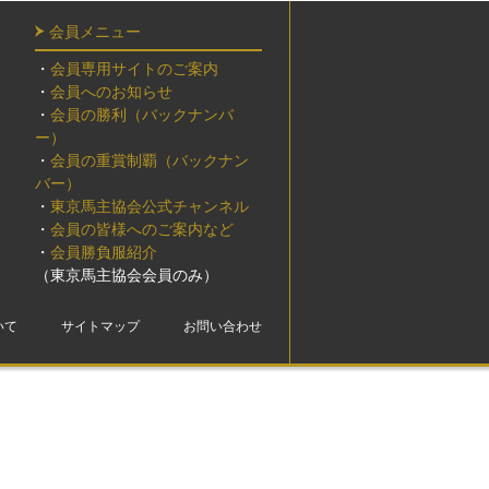
会員メニュー
・
会員専用サイトのご案内
・
会員へのお知らせ
・
会員の勝利（バックナンバ
ー）
・
会員の重賞制覇（バックナン
バー）
・
東京馬主協会公式チャンネル
・
会員の皆様へのご案内など
・
会員勝負服紹介
（東京馬主協会会員のみ）
いて
サイトマップ
お問い合わせ