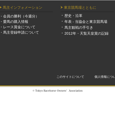
馬主インフォメーション
東京競馬場とともに
歴史・沿革
・
会員の勝利（今週分）
・
愛馬の購入情報
年表 - 当協会と東京競馬場
・
レース賞金について
馬主観戦の手引き
・
馬主登録申請について
2012年・天覧天皇賞の記録
このサイトについて
個人情報につ