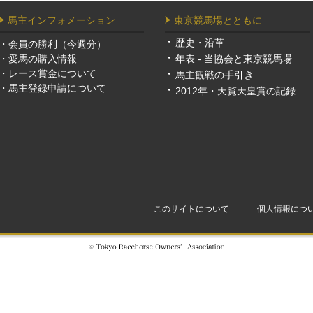
馬主インフォメーション
東京競馬場とともに
歴史・沿革
・
会員の勝利（今週分）
・
愛馬の購入情報
年表 - 当協会と東京競馬場
・
レース賞金について
馬主観戦の手引き
・
馬主登録申請について
2012年・天覧天皇賞の記録
このサイトについて
個人情報につ