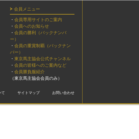
会員メニュー
・
会員専用サイトのご案内
・
会員へのお知らせ
・
会員の勝利（バックナンバ
ー）
・
会員の重賞制覇（バックナン
バー）
・
東京馬主協会公式チャンネル
・
会員の皆様へのご案内など
・
会員勝負服紹介
（東京馬主協会会員のみ）
いて
サイトマップ
お問い合わせ