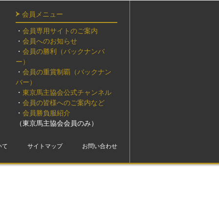
会員メニュー
・
会員専用サイトのご案内
・
会員へのお知らせ
・
会員の勝利（バックナンバ
ー）
・
会員の重賞制覇（バックナン
バー）
・
東京馬主協会公式チャンネル
・
会員の皆様へのご案内など
・
会員勝負服紹介
（東京馬主協会会員のみ）
いて
サイトマップ
お問い合わせ