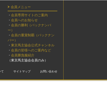
会員メニュー
・
会員専用サイトのご案内
・
会員へのお知らせ
・
会員の勝利（バックナンバ
ー）
・
会員の重賞制覇（バックナン
バー）
・
東京馬主協会公式チャンネル
・
会員の皆様へのご案内など
・
会員勝負服紹介
（東京馬主協会会員のみ）
いて
サイトマップ
お問い合わせ