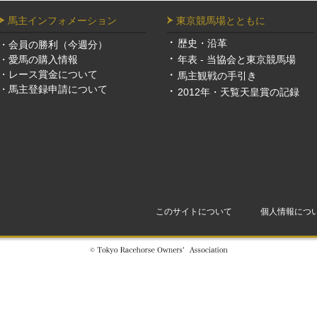
馬主インフォメーション
東京競馬場とともに
歴史・沿革
・
会員の勝利（今週分）
・
愛馬の購入情報
年表 - 当協会と東京競馬場
・
レース賞金について
馬主観戦の手引き
・
馬主登録申請について
2012年・天覧天皇賞の記録
このサイトについて
個人情報につ