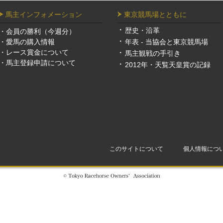
馬主インフォメーション
東京競馬場とともに
歴史・沿革
・
会員の勝利（今週分）
・
愛馬の購入情報
年表 - 当協会と東京競馬場
・
レース賞金について
馬主観戦の手引き
・
馬主登録申請について
2012年・天覧天皇賞の記録
このサイトについて
個人情報につ