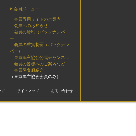
会員メニュー
・
会員専用サイトのご案内
・
会員へのお知らせ
・
会員の勝利（バックナンバ
ー）
・
会員の重賞制覇（バックナン
バー）
・
東京馬主協会公式チャンネル
・
会員の皆様へのご案内など
・
会員勝負服紹介
（東京馬主協会会員のみ）
いて
サイトマップ
お問い合わせ