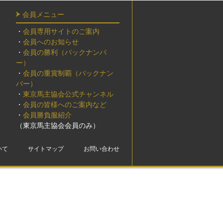
会員メニュー
・
会員専用サイトのご案内
・
会員へのお知らせ
・
会員の勝利（バックナンバ
ー）
・
会員の重賞制覇（バックナン
バー）
・
東京馬主協会公式チャンネル
・
会員の皆様へのご案内など
・
会員勝負服紹介
（東京馬主協会会員のみ）
いて
サイトマップ
お問い合わせ