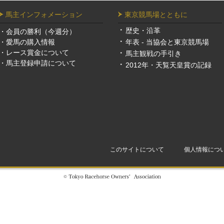
馬主インフォメーション
東京競馬場とともに
歴史・沿革
・
会員の勝利（今週分）
・
愛馬の購入情報
年表 - 当協会と東京競馬場
・
レース賞金について
馬主観戦の手引き
・
馬主登録申請について
2012年・天覧天皇賞の記録
このサイトについて
個人情報につ