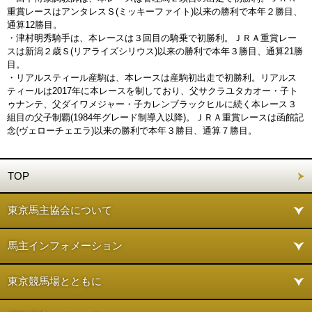
重賞レースはアンタレスＳ(ミッキーファイト)以来の勝利で本年２勝目、
通算12勝目。
・津村明秀騎手は、本レースは３回目の騎乗で初勝利。ＪＲＡ重賞レー
スは新潟２歳Ｓ(リアライズシリウス)以来の勝利で本年３勝目、通算21勝
目。
・リアルスティール産駒は、本レースは産駒初出走で初勝利。リアルス
ティールは2017年に本レースを制しており、父サクラユタカオー・子ト
ゥナンテ、父ダイワメジャー・子カレンブラックヒルに続く本レース３
組目の父子制覇(1984年グレード制導入以降)。ＪＲＡ重賞レースは函館記
念(ヴェローチェエラ)以来の勝利で本年３勝目、通算７勝目。
TOP
東京馬主協会について
馬主インフォメーション
東京競馬場とともに