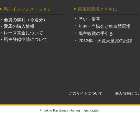
馬主インフォメーション
東京競馬場とともに
歴史・沿革
・
会員の勝利（今週分）
・
愛馬の購入情報
年表 - 当協会と東京競馬場
・
レース賞金について
馬主観戦の手引き
・
馬主登録申請について
2012年・天覧天皇賞の記録
このサイトについて
個人情報につ