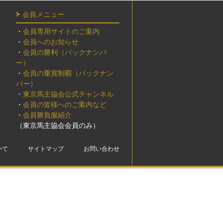
会員メニュー
・
会員専用サイトのご案内
・
会員へのお知らせ
・
会員の勝利（バックナンバ
ー）
・
会員の重賞制覇（バックナン
バー）
・
東京馬主協会公式チャンネル
・
会員の皆様へのご案内など
・
会員勝負服紹介
（東京馬主協会会員のみ）
いて
サイトマップ
お問い合わせ