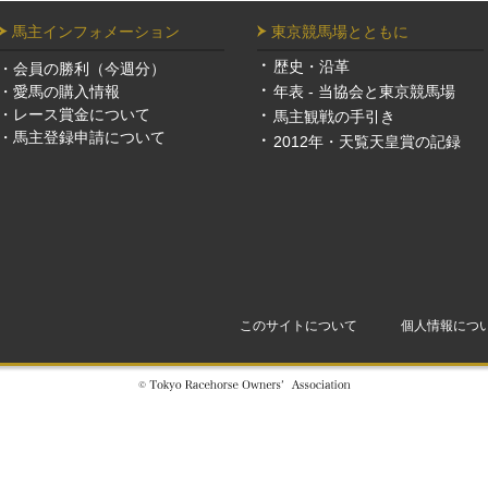
馬主インフォメーション
東京競馬場とともに
歴史・沿革
・
会員の勝利（今週分）
・
愛馬の購入情報
年表 - 当協会と東京競馬場
・
レース賞金について
馬主観戦の手引き
・
馬主登録申請について
2012年・天覧天皇賞の記録
このサイトについて
個人情報につ