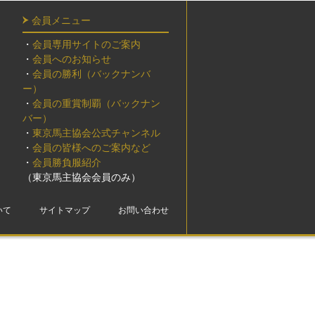
会員メニュー
・
会員専用サイトのご案内
・
会員へのお知らせ
・
会員の勝利（バックナンバ
ー）
・
会員の重賞制覇（バックナン
バー）
・
東京馬主協会公式チャンネル
・
会員の皆様へのご案内など
・
会員勝負服紹介
（東京馬主協会会員のみ）
いて
サイトマップ
お問い合わせ